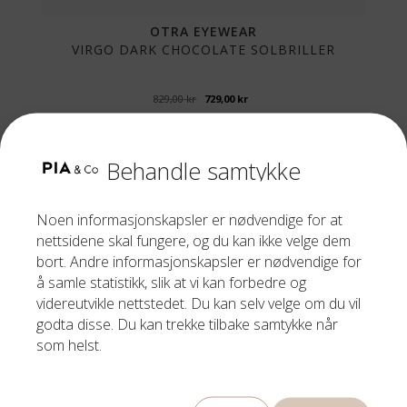
OTRA EYEWEAR
VIRGO DARK CHOCOLATE SOLBRILLER
Opprinnelig
Nåværende
829,00
kr
729,00
kr
pris
pris
var:
er:
829,00 kr.
729,00 kr.
Behandle samtykke
Tilbud!
Noen informasjonskapsler er nødvendige for at
nettsidene skal fungere, og du kan ikke velge dem
bort. Andre informasjonskapsler er nødvendige for
å samle statistikk, slik at vi kan forbedre og
videreutvikle nettstedet. Du kan selv velge om du vil
godta disse. Du kan trekke tilbake samtykke når
som helst.