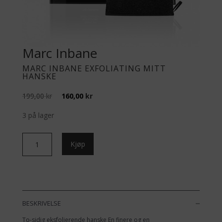
Marc Inbane
MARC INBANE EXFOLIATING MITT
HANSKE
Opprinnelig
Nåværende
199,00
kr
160,00
kr
pris
pris
var:
er:
3 på lager
199,00 kr.
160,00 kr.
Marc
Kjøp
Inbane
Exfoliating
Mitt
Hanske
antall
BESKRIVELSE
To-sidig eksfolierende hanske En finere og en