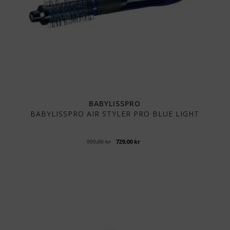
BABYLISSPRO
BABYLISSPRO AIR STYLER PRO BLUE LIGHT
Opprinnelig
Nåværende
999,00
kr
729,00
kr
pris
pris
var:
er:
999,00 kr.
729,00 kr.