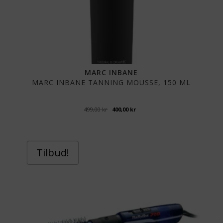
MARC INBANE
MARC INBANE TANNING MOUSSE, 150 ML
Opprinnelig
Nåværende
499,00
kr
400,00
kr
pris
pris
var:
er:
499,00 kr.
400,00 kr.
Tilbud!