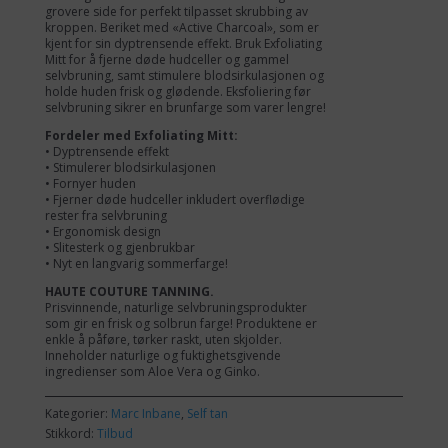
grovere side for perfekt tilpasset skrubbing av
kroppen. Beriket med «Active Charcoal», som er
kjent for sin dyptrensende effekt. Bruk Exfoliating
Mitt for å fjerne døde hudceller og gammel
selvbruning, samt stimulere blodsirkulasjonen og
holde huden frisk og glødende. Eksfoliering før
selvbruning sikrer en brunfarge som varer lengre!
Fordeler med Exfoliating Mitt:
• Dyptrensende effekt
• Stimulerer blodsirkulasjonen
• Fornyer huden
• Fjerner døde hudceller inkludert overflødige
rester fra selvbruning
• Ergonomisk design
• Slitesterk og gjenbrukbar
• Nyt en langvarig sommerfarge!
HAUTE COUTURE TANNING.
Prisvinnende, naturlige selvbruningsprodukter
som gir en frisk og solbrun farge! Produktene er
enkle å påføre, tørker raskt, uten skjolder.
Inneholder naturlige og fuktighetsgivende
ingredienser som Aloe Vera og Ginko.
Kategorier:
Marc Inbane
,
Self tan
Stikkord:
Tilbud