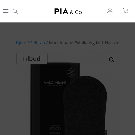
Hjem
/
Self tan
/ Marc Inbane Exfoliating Mitt Hanske
Tilbud!