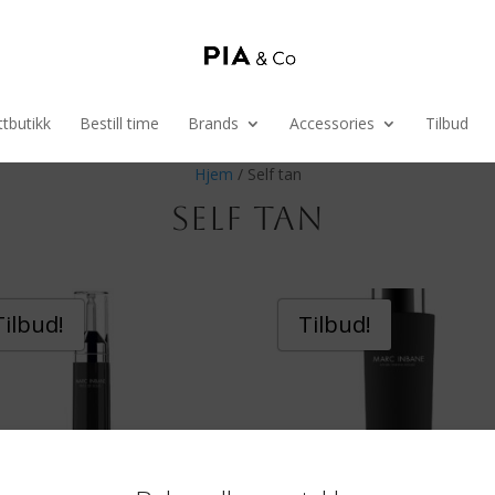
tbutikk
Bestill time
Brands
Accessories
Tilbud
Hjem
/ Self tan
SELF TAN
Tilbud!
Tilbud!