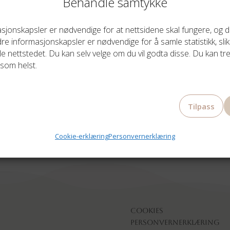
Behandle samtykke
jonskapsler er nødvendige for at nettsidene skal fungere, og du
MARC INBANE
MARC INBANE
e informasjonskapsler er nødvendige for å samle statistikk, slik
ARC INBANE PERLE DE
MARC INBANE TANNIN
le nettstedet. Du kan selv velge om du vil godta disse. Du kan tre
EIL TANNING DROPS 15ML
MOUSSE, 150 ML
som helst.
Opprinnelig
Nåværende
Opprinnelig
Nå
499,00
kr
400,00
kr
499,00
kr
400,00
kr
pris
pris
pris
pri
var:
er:
var:
er:
Tilpass
499,00 kr.
400,00 kr.
499,00 kr.
400
Cookie-erklæring
Personvernerklæring
Cookies
Personvernerklæring