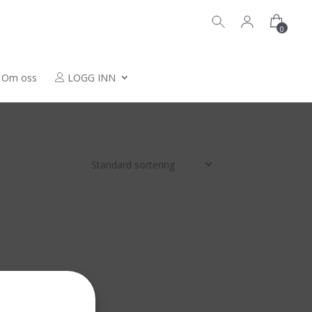
0
Om oss
LOGG INN
Standard sortering