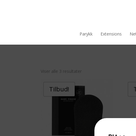
Parykk
Extensions
Net
Viser alle 3 resultater
Tilbud!