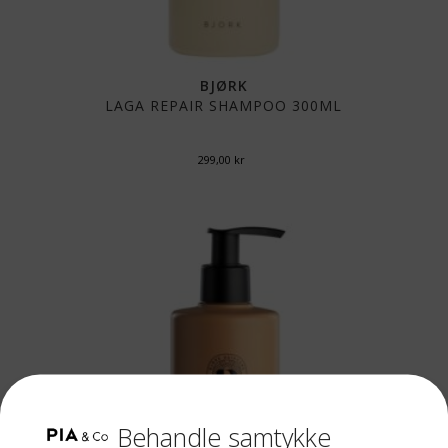
BJØRK
LAGA REPAIR SHAMPOO 300ML
299,00
kr
Behandle samtykke