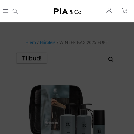
Hjem
/
Hårpleie
/ WINTER BAG 2025 FUKT
Tilbud!