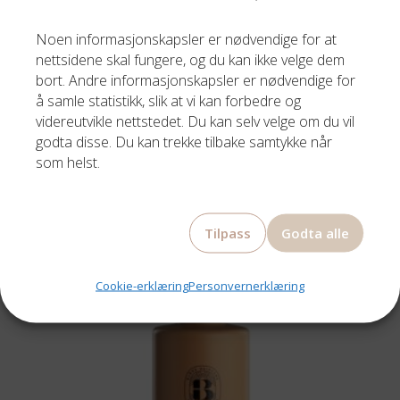
Noen informasjonskapsler er nødvendige for at
nettsidene skal fungere, og du kan ikke velge dem
bort. Andre informasjonskapsler er nødvendige for
å samle statistikk, slik at vi kan forbedre og
videreutvikle nettstedet. Du kan selv velge om du vil
BJØRK
godta disse. Du kan trekke tilbake samtykke når
LOCKAR CURL DEFINING CONDITIONER 250ML
som helst.
299,00
kr
Tilpass
Godta alle
Cookie-erklæring
Personvernerklæring