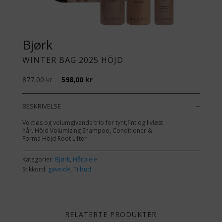
Bjørk
WINTER BAG 2025 HÖJD
Opprinnelig
Nåværende
877,00
kr
598,00
kr
pris
pris
var:
er:
877,00 kr.
598,00 kr.
BESKRIVELSE
Vektløs og volumgivende trio for tynt,fint og livløst
hår. Höjd Volumizing Shampoo, Conditioner &
Forma Höjd Root Lifter
Kategorier:
Bjørk
,
Hårpleie
Stikkord:
gaveide
,
Tilbud
RELATERTE PRODUKTER