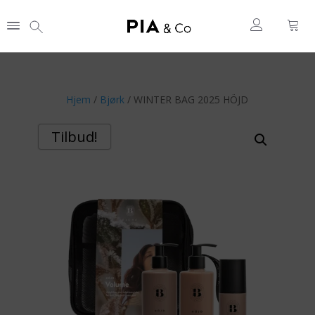
Hjem
/
Bjørk
/ WINTER BAG 2025 HÖJD
Tilbud!