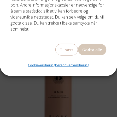
bort. Andre informasjonskapsler er nødvendige for
SIGNATURE MOISTURE MASQUE 175ML
å samle statistikk, slik at vi kan forbedre og
videreutvikle nettstedet. Du kan selv velge om du vil
810,00
kr
godta disse. Du kan trekke tilbake samtykke når
som helst.
Tilpass
Godta alle
Cookie-erklæring
Personvernerklæring