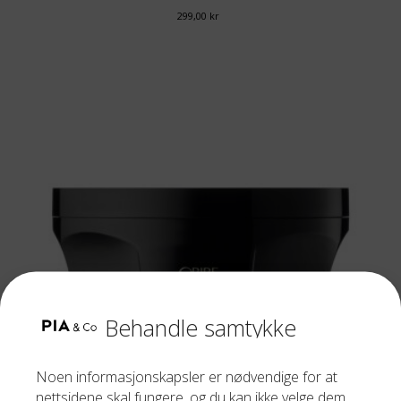
299,00
kr
Behandle samtykke
Noen informasjonskapsler er nødvendige for at
nettsidene skal fungere, og du kan ikke velge dem
ORIBE