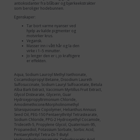
antioksidanter fra blåbær og bjørkeekstrakter
som beroliger hodebunnen.
Egenskaper:
Tar bort varme nyanser ved
hjelp av kalde pigmenter og
motvirker krus.
Vegansk.
Masser inn i vått hår og la den
virke i 1–5 minutter.
Jo lenger den er i, jo kraftigere
er effekten.
Aqua, Sodium Lauroyl Methyl Isethionate,
Cocamidopropyl Betaine, Disodium Laureth
Sulfosuccinate, Sodium Lauryl Sulfoacetate, Betula
Alba Bark Extract, Vaccinium Myrtillus Fruit Extract,
Glycol Distearate, Glycerin, Guar
Hydroxypropyltrimonium Chloride,
Amodimethicone/Morpholinomethyl
Silsesquioxane Copolymer, Helianthus Annuus
Seed Oil, PEG-150 Pentaerythrityl Tetrastearate,
Sodium Chloride, PPG-2 Hydroxyethyl Cocamide,
Trideceth-5, Propylene Glycol, Quaternium-95,
Propanediol, Potassium Sorbate, Sorbic Acid,
Pentaerythrityl Tetra-Di-T-Butyl
Hydroxyhydrocinnamate, Dehydroacetic Acid,