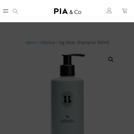
Hjem
/
Hårpleie
/ Ag Silver Shampoo 300ml