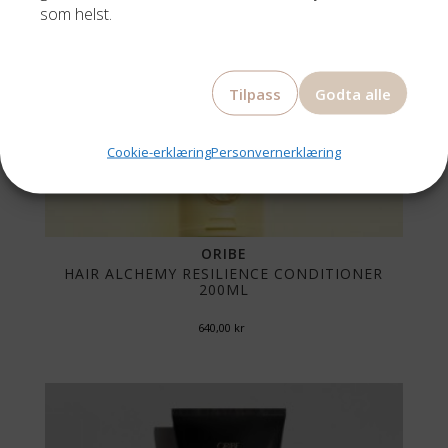
som helst.
Tilpass
Godta alle
Cookie-erklæring
Personvernerklæring
ORIBE
HAIR ALCHEMY RESILIENCE CONDITIONER
200ML
640,00
kr