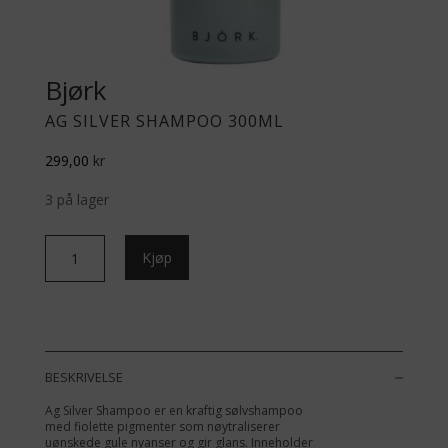
Bjørk
AG SILVER SHAMPOO 300ML
299,00
kr
3 på lager
Ag
Kjøp
Silver
Shampoo
300ml
antall
BESKRIVELSE
Ag Silver Shampoo er en kraftig sølvshampoo
med fiolette pigmenter som nøytraliserer
uønskede gule nyanser og gir glans. Inneholder