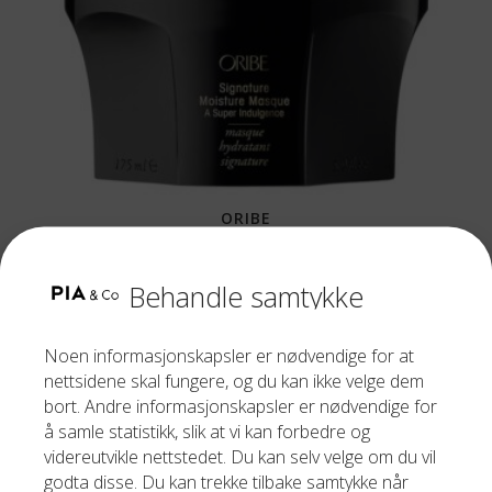
ORIBE
SIGNATURE MOISTURE MASQUE 175ML
Behandle samtykke
810,00
kr
Noen informasjonskapsler er nødvendige for at
nettsidene skal fungere, og du kan ikke velge dem
bort. Andre informasjonskapsler er nødvendige for
å samle statistikk, slik at vi kan forbedre og
videreutvikle nettstedet. Du kan selv velge om du vil
godta disse. Du kan trekke tilbake samtykke når