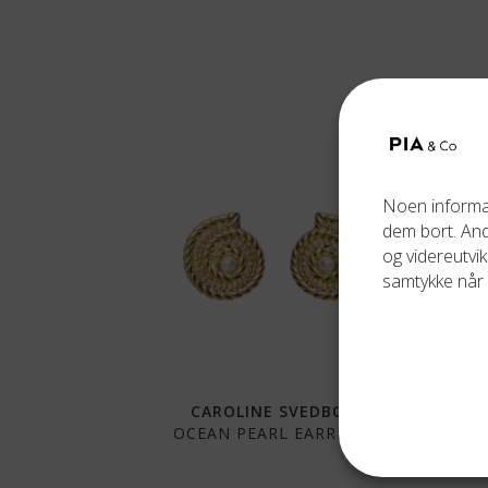
Noen informas
dem bort. Andr
og videreutvik
samtykke når 
CAROLINE SVEDBOM
OCEAN PEARL EARRINGS
PE