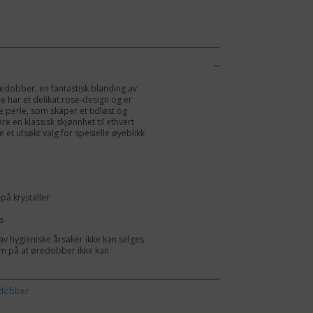
redobber, en fantastisk blanding av
har et delikat rose-design og er
perle, som skaper et tidløst og
føre en klassisk skjønnhet til ethvert
et utsøkt valg for spesielle øyeblikk
på krystaller
s
av hygieniske årsaker ikke kan selges
m på at øredobber ikke kan
dobber