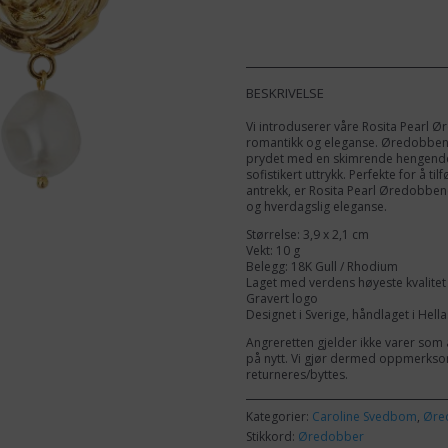
Earrings
Pearl
Gold
antall
BESKRIVELSE
Vi introduserer våre Rosita Pearl Ø
romantikk og eleganse. Øredobbene 
prydet med en skimrende hengende 
sofistikert uttrykk. Perfekte for å til
antrekk, er Rosita Pearl Øredobbene 
og hverdagslig eleganse.
Størrelse: 3,9 x 2,1 cm
Vekt: 10 g
Belegg: 18K Gull / Rhodium
Laget med verdens høyeste kvalitet 
Gravert logo
Designet i Sverige, håndlaget i Hella
Angreretten gjelder ikke varer som 
på nytt. Vi gjør dermed oppmerkso
returneres/byttes.
Kategorier:
Caroline Svedbom
,
Øre
Stikkord:
Øredobber