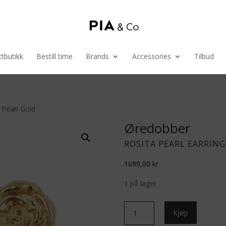
tbutikk
Bestill time
Brands
Accessories
Tilbud
 Pearl Gold
Øredobber
ROSITA PEARL EARRING
1099,00
kr
1 på lager
Rosita
Kjøp
Pearl