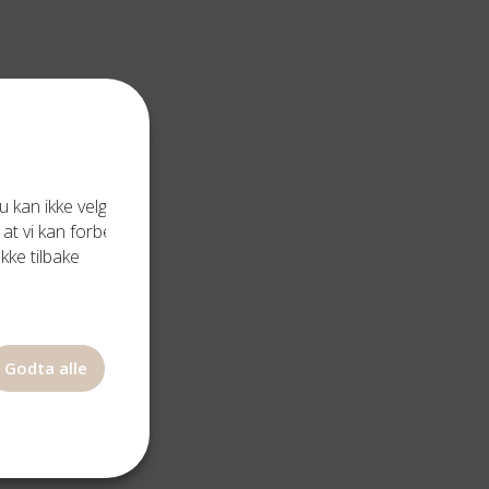
 kan ikke velge
 at vi kan forbedre
kke tilbake
Godta alle
AM
L