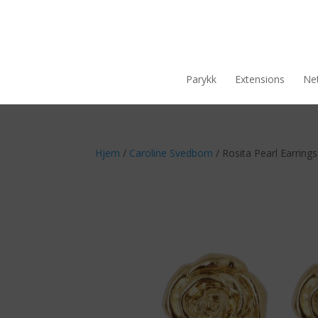
Parykk
Extensions
Net
Hjem
/
Caroline Svedbom
/ Rosita Pearl Earrings