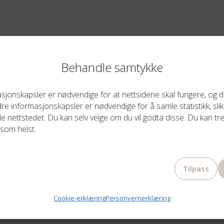
RELATERTE PRODUKTER
Behandle samtykke
jonskapsler er nødvendige for at nettsidene skal fungere, og du
e informasjonskapsler er nødvendige for å samle statistikk, slik
le nettstedet. Du kan selv velge om du vil godta disse. Du kan tre
som helst.
Tilpass
CAROLINE SVEDBOM
CAROLINE SVEDBOM
Cookie-erklæring
Personvernerklæring
TIT TIMO EARRINGS GOLD
PALOMA EARRINGS CRE
CRYSTAL
CRYSTAL / PERLE GUL