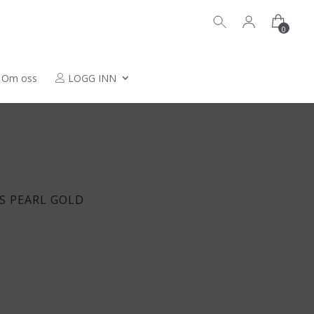
0
Om oss
LOGG INN
S PEARL GOLD