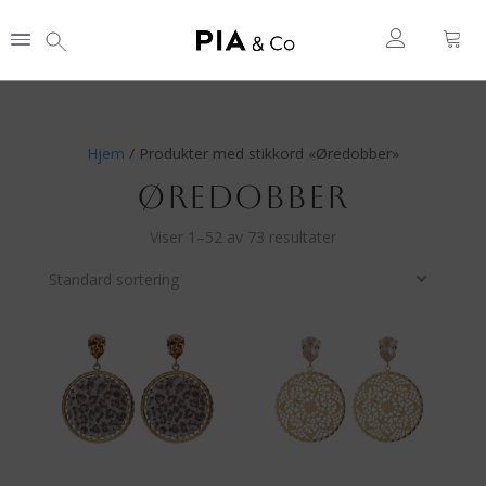
Hjem
/ Produkter med stikkord «Øredobber»
ØREDOBBER
Viser 1–52 av 73 resultater
Standard sortering