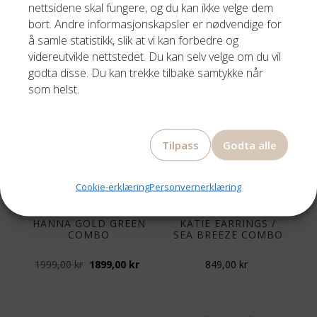
GOLDEN LEAF
HANNA EARRINGS
nettsidene skal fungere, og du kan ikke velge dem
EARRINGS / CRYSTAL
CORAL COMBO
bort. Andre informasjonskapsler er nødvendige for
å samle statistikk, slik at vi kan forbedre og
1099,00
kr
1999,00
kr
videreutvikle nettstedet. Du kan selv velge om du vil
godta disse. Du kan trekke tilbake samtykke når
som helst.
Tilbud!
Tilpass
Godta alle
Cookie-erklæring
Personvernerklæring
CAROLINE SVEDBOM
ØREDOBBER
HANNA GOLD GREEN
KATIE EARRINGS /
COMBO
SEA BREEZE COMBO
Opprinnelig
Nåværende
1999,00
kr
1899,00
kr
849,00
kr
pris
pris
var:
er:
1999,00 kr.
1899,00 kr.