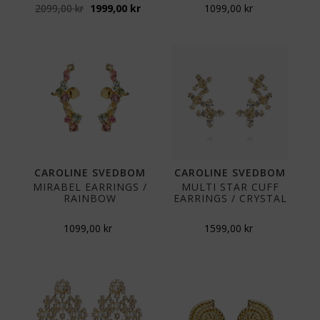
Opprinnelig
Nåværende
2099,00
kr
1999,00
kr
1099,00
kr
pris
pris
var:
er:
2099,00 kr.
1999,00 kr.
CAROLINE SVEDBOM
CAROLINE SVEDBOM
MIRABEL EARRINGS /
MULTI STAR CUFF
RAINBOW
EARRINGS / CRYSTAL
1099,00
kr
1599,00
kr