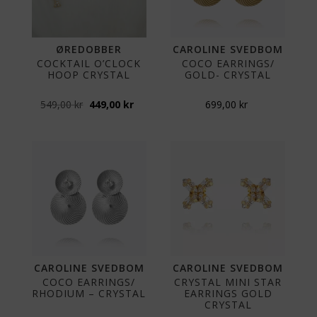
ØREDOBBER
CAROLINE SVEDBOM
COCKTAIL O’CLOCK
COCO EARRINGS/
HOOP CRYSTAL
GOLD- CRYSTAL
Opprinnelig
Nåværende
549,00
kr
449,00
kr
699,00
kr
pris
pris
var:
er:
549,00 kr.
449,00 kr.
CAROLINE SVEDBOM
CAROLINE SVEDBOM
COCO EARRINGS/
CRYSTAL MINI STAR
RHODIUM – CRYSTAL
EARRINGS GOLD
CRYSTAL