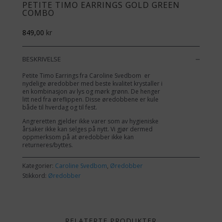
PETITE TIMO EARRINGS GOLD GREEN
COMBO
849,00
kr
BESKRIVELSE
Petite Timo Earrings fra Caroline Svedbom er
nydelige øredobber med beste kvalitet krystaller i
en kombinasjon av lys og mørk grønn. De henger
litt ned fra øreflippen. Disse øredobbene er kule
både til hverdag og til fest.
Angreretten gjelder ikke varer som av hygieniske
årsaker ikke kan selges på nytt. Vi gjør dermed
oppmerksom på at øredobber ikke kan
returneres/byttes.
Kategorier:
Caroline Svedbom
,
Øredobber
Stikkord:
Øredobber
RELATERTE PRODUKTER