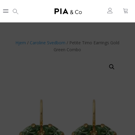
Hjem
/
Caroline Svedbom
/ Petite Timo Earrings Gold
Green Combo