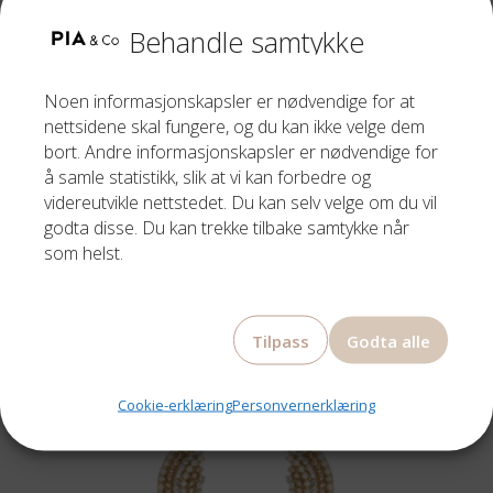
Behandle samtykke
Noen informasjonskapsler er nødvendige for at
nettsidene skal fungere, og du kan ikke velge dem
bort. Andre informasjonskapsler er nødvendige for
å samle statistikk, slik at vi kan forbedre og
videreutvikle nettstedet. Du kan selv velge om du vil
godta disse. Du kan trekke tilbake samtykke når
som helst.
CAROLINE SVEDBOM
MELINDA EARRINGS/ CRYSTAL CLEAR/ GOLD
Tilpass
Godta alle
2999,00
kr
Cookie-erklæring
Personvernerklæring