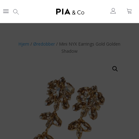
Hjem
/
Øredobber
/ Mini NYX Earrings Gold Golden
Shadow