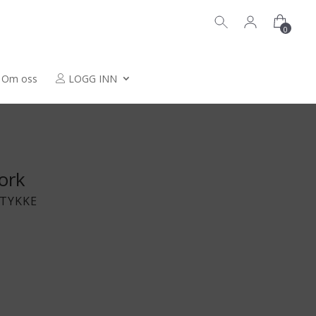
0
Om oss
LOGG INN
ork
TYKKE