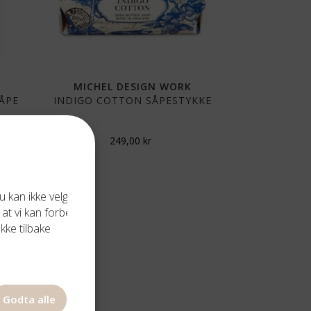
MICHEL DESIGN WORK
ÅPE
INDIGO COTTON SÅPESTYKKE
249,00
kr
 kan ikke velge
 at vi kan forbedre
kke tilbake
Godta alle