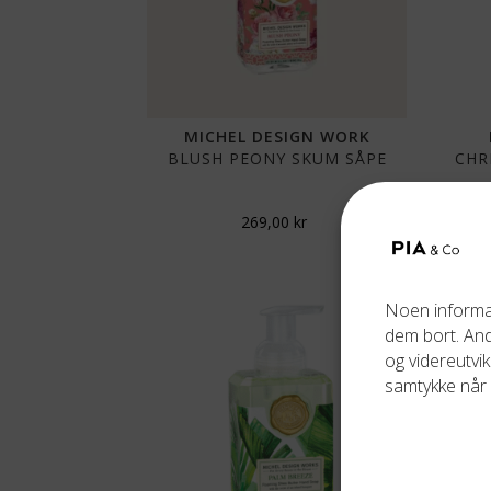
MICHEL DESIGN WORK
BLUSH PEONY SKUM SÅPE
CHR
269,00
kr
Noen informas
dem bort. Andr
og videreutvik
samtykke når 