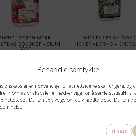
MICHEL DESIGN WORK
MICHEL DESIGN WORK
ISTMAS BOUQUET – SKUM
HONEY ALMOND – SKUMS
SÅPE
269,00
kr
269,00
kr
Behandle samtykke
jonskapsler er nødvendige for at nettsidene skal fungere, og du
e informasjonskapsler er nødvendige for å samle statistikk, slik
le nettstedet. Du kan selv velge om du vil godta disse. Du kan tre
som helst.
Tilpass