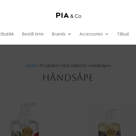
tbutikk
Bestill time
Brands
Accessories
Tilbud
Hjem
/ Produkter med stikkord «Håndsåpe»
HÅNDSÅPE