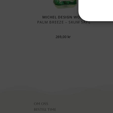
MICHEL DESIGN WORK
PALM BREEZE – SKUM SÅPE
269,00
kr
Om oss
Bestill time