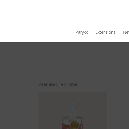
Parykk
Extensions
Net
Viser alle 5 resultater