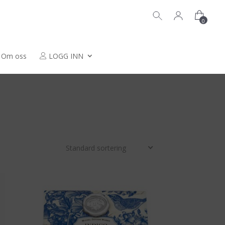
0
Om oss
LOGG INN
Standard sortering