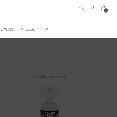
0
Om oss
LOGG INN
Standard sortering