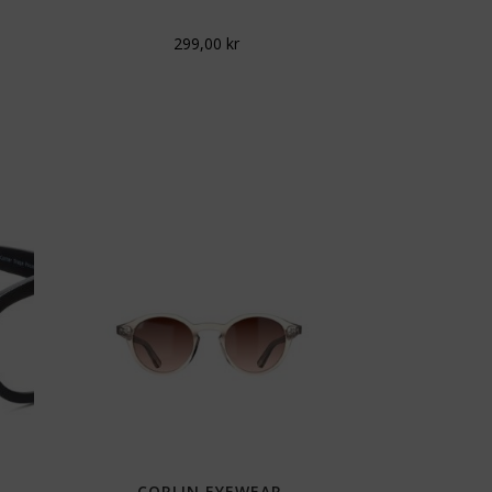
299,00
kr
CORLIN EYEWEAR