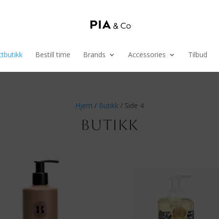
tbutikk
Bestill time
Brands
Accessories
Tilbud
Hjem
/
Butikk
/ Side 4
BUTIKK