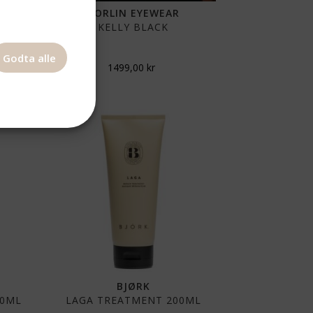
CORLIN EYEWEAR
KELLY BLACK
Godta alle
1499,00
kr
BJØRK
00ML
LAGA TREATMENT 200ML