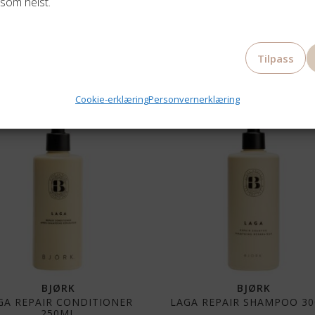
som helst.
Tilpass
Cookie-erklæring
Personvernerklæring
BJØRK
BJØRK
GA REPAIR CONDITIONER
LAGA REPAIR SHAMPOO 3
250ML