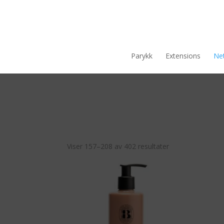
Parykk
Extensions
Net
Viser 157–208 av 402 resultater