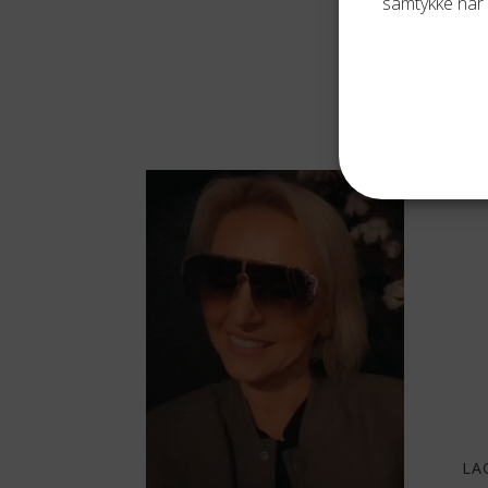
samtykke når 
LA