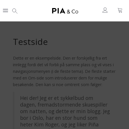
Testside
Dette er en eksempelside. Den er forskjellig fra ert
innlegg fordi det vil forbli på samme plass og vil vises i
navigasjonsmenyen (i de fleste tema). De fleste starter
med en Om-side som introduserer dem for mulige
besøkende. Den kan si noe omtrent som følger:
Hei der! Jeg er et sykkelbud om
dagen, fremadstormende skuespiller
om natten, og dette er min blogg. Jeg
bor i Oslo, har en stor hund som
heter Kim Roger, og jeg liker Piña