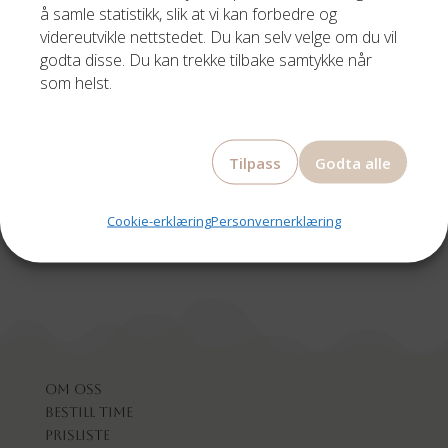
å samle statistikk, slik at vi kan forbedre og
Siste innlegg
videreutvikle nettstedet. Du kan selv velge om du vil
godta disse. Du kan trekke tilbake samtykke når
som helst.
Siste kommentarer
Ingen kommentarer å vise.
Tilpass
Godta alle
Cookie-erklæring
Personvernerklæring
Om oss
Bestill time
Prisliste