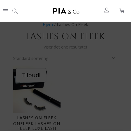
Hjem
/ Lashes On Fleek
LASHES ON FLEEK
Viser det ene resultatet
Standard sortering
Tilbud!
LASHES ON FLEEK
ONFLEEK LASHES ON
FLEEK LUXE LASH