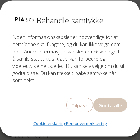
Opprinnelig
Nåværende
249,00
kr
199,00
kr
pris
pris
Behandle samtykke
var:
er:
249,00 kr.
199,00 kr.
Noen informasjonskapsler er nødvendige for at
nettsidene skal fungere, og du kan ikke velge dem
bort. Andre informasjonskapsler er nødvendige for
å samle statistikk, slik at vi kan forbedre og
videreutvikle nettstedet. Du kan selv velge om du vil
godta disse. Du kan trekke tilbake samtykke når
som helst.
Om oss
Bestill time
Tilpass
Godta alle
Prisliste
Parykk
Brands
Cookie-erklæring
Personvernerklæring
Følg oss