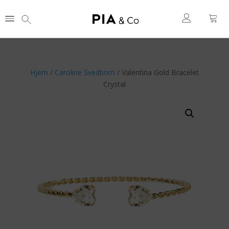
Hjem
/
Caroline Svedbom
/ Valentina Gold Bracelet
Crystal