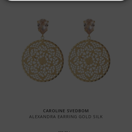
CAROLINE SVEDBOM
ALEXANDRA EARRING GOLD SILK