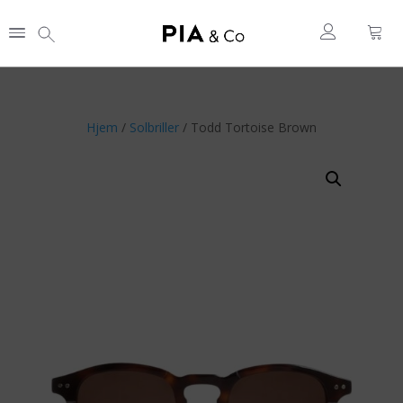
Hjem
/
Solbriller
/ Todd Tortoise Brown