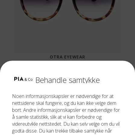
OTRA EYEWEAR
DALI BLACK/TORT FADE
Behandle samtykke
829,00
kr
Noen informasjonskapsler er nødvendige for at
nettsidene skal fungere, og du kan ikke velge dem
bort. Andre informasjonskapsler er nødvendige for
å samle statistikk, slik at vi kan forbedre og
videreutvikle nettstedet. Du kan selv velge om du vil
godta disse. Du kan trekke tilbake samtykke når