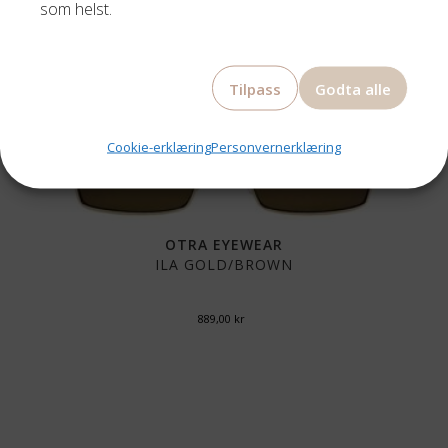
som helst.
Tilpass
Godta alle
Cookie-erklæring
Personvernerklæring
OTRA EYEWEAR
ILA GOLD/BROWN
889,00
kr