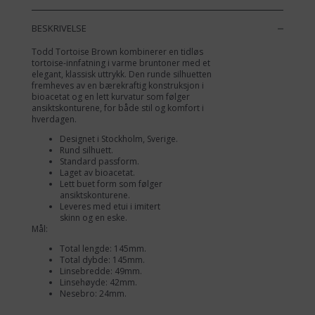
antall
BESKRIVELSE
Todd Tortoise Brown kombinerer en tidløs
tortoise-innfatning i varme bruntoner med et
elegant, klassisk uttrykk. Den runde silhuetten
fremheves av en bærekraftig konstruksjon i
bioacetat og en lett kurvatur som følger
ansiktskonturene, for både stil og komfort i
hverdagen.
Designet i Stockholm, Sverige.
Rund silhuett.
Standard passform.
Laget av bioacetat.
Lett buet form som følger
ansiktskonturene.
Leveres med etui i imitert
skinn og en eske.
Mål:
Total lengde: 145mm.
Total dybde: 145mm.
Linsebredde: 49mm.
Linsehøyde: 42mm.
Nesebro: 24mm.