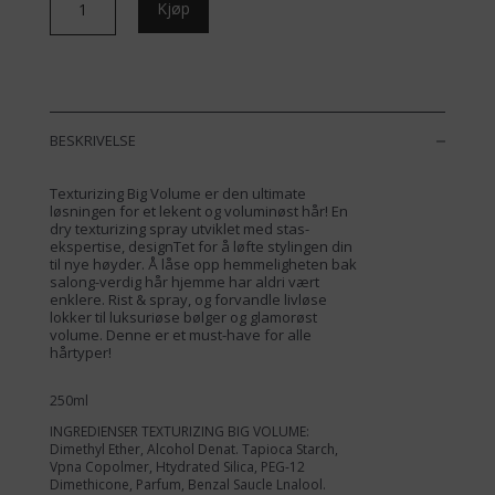
Kjøp
Big
Volume
antall
BESKRIVELSE
Texturizing Big Volume er den ultimate
løsningen for et lekent og voluminøst hår! En
dry texturizing spray utviklet med stas-
ekspertise, designTet for å løfte stylingen din
til nye høyder. Å låse opp hemmeligheten bak
salong-verdig hår hjemme har aldri vært
enklere. Rist & spray, og forvandle livløse
lokker til luksuriøse bølger og glamorøst
volume. Denne er et must-have for alle
hårtyper!
250ml
INGREDIENSER TEXTURIZING BIG VOLUME:
Dimethyl Ether, Alcohol Denat. Tapioca Starch,
Vpna Copolmer, Htydrated Silica, PEG-12
Dimethicone, Parfum, Benzal Saucle Lnalool.