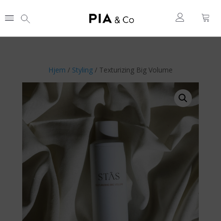
Hjem
/
Styling
/ Texturizing Big Volume