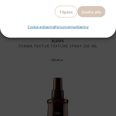
Tilpass
Godta alle
Cookie-erklæring
Personvernerklæring
BJØRK
FORMA TEXTUR TEXTURE SPRAY 200 ML
299,00
kr