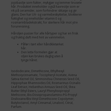
jojobaolje som fukter, mykgjør og temmer krusete
hår. Produktet inneholder også havreolje som er
rik på ceramider, som forhindrer slitasje og gir
glans. Den har UV- og varmebeskyttelse, blokkerer
fuktighet og inneholder vitamin E og
rosmarinbladekstrakt, for sterkere hår mot ytre
forurensning.
Håroljen passer for alle hårtyper og har en frisk
og fruktig duft med hint av vannmelon.
Påfør i tørt eller håndkletørket
hår.
Den lette formelen gjør at
oljen kan brukes daglig uten å
tynge håret.
Isododecane, Dimethicone, Ethylhexyl
Methoxycinnamate, Tocopheryl Acetate, Avena
Sativa Kernel Oil, Simmondsia Chinensis Seed Oil,
Hippophae Rhamnoides Oil, Rosmarinus Ocinalis
Leaf Extract, Helianthus Annuus Seed Oil, Shea
Butter Ethyl Esters, Lauryl Phenylisopropyl
Methicone, Bis-Diisopropanolamino-PG-Propyl
Disiloxane/Bis-Vinyl Dimethicone Copolymer,
Butyloctanol, Amyl Cinnamal, Linalool, Citral,
Parfum.