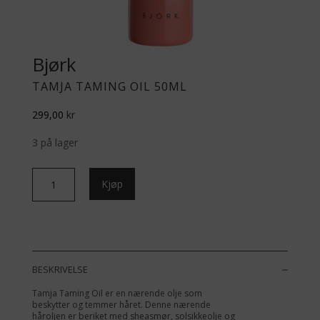
Bjørk
TAMJA TAMING OIL 50ML
299,00
kr
3 på lager
Tamja
Kjøp
Taming
Oil
50ml
antall
BESKRIVELSE
Tamja Taming Oil er en nærende olje som
beskytter og temmer håret. Denne nærende
håroljen er beriket med sheasmør, solsikkeolje og