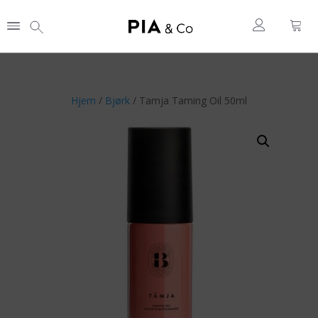
Hjem
/
Bjørk
/ Tamja Taming Oil 50ml