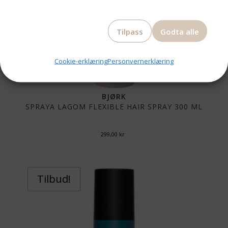
Tilpass
Godta alle
Cookie-erklæring
Personvernerklæring
BJØRK
SPRAYA LAGOM FLEXIBLE HAIR SPRAY 300 ML
299,00
kr
Tilbud!