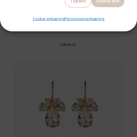
Tilpass
Godta alle
Cookie-erklæring
Personvernerklæring
CAROLINE SVEDBOM
CHLOE EARRINGS GOLD LEO
1299,00
kr