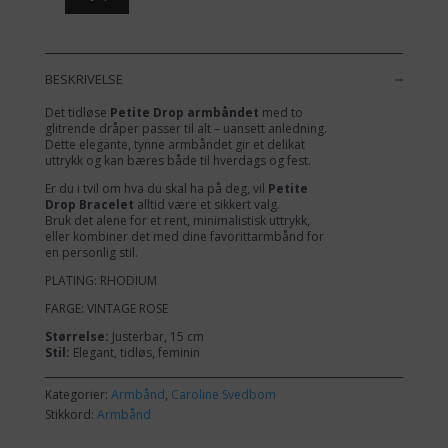
Drop
Armbånd
Vintage
Rose
BESKRIVELSE
Rhodium
Det tidløse
Petite Drop armbåndet
med to
antall
glitrende dråper passer til alt – uansett anledning.
Dette elegante, tynne armbåndet gir et delikat
uttrykk og kan bæres både til hverdags og fest.
Er du i tvil om hva du skal ha på deg, vil
Petite
Drop Bracelet
alltid være et sikkert valg.
Bruk det alene for et rent, minimalistisk uttrykk,
eller kombiner det med dine favorittarmbånd for
en personlig stil.
PLATING: RHODIUM
FARGE: VINTAGE ROSE
Størrelse:
Justerbar, 15 cm
Stil:
Elegant, tidløs, feminin
Kategorier:
Armbånd
,
Caroline Svedbom
Stikkord:
Armbånd