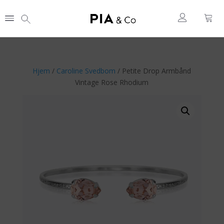
Hjem
/
Caroline Svedbom
/ Petite Drop Armbånd
Vintage Rose Rhodium