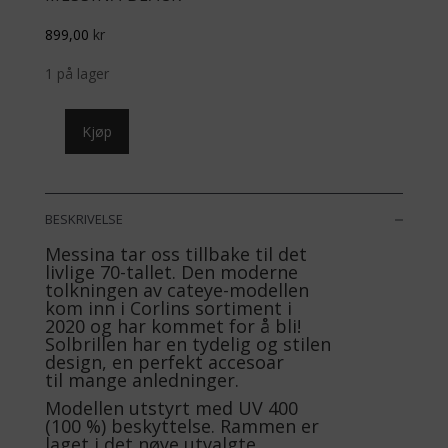
899,00
kr
1 på lager
Messina
Kjøp
Black
antall
BESKRIVELSE
Messina tar oss tillbake til det
livlige 70-tallet. Den moderne
tolkningen av cateye-modellen
kom inn i Corlins sortiment i
2020 og har kommet for å bli!
Solbrillen har en tydelig og stilen
design, en perfekt accesoar
til mange anledninger.
Modellen utstyrt med UV 400
(100 %) beskyttelse. Rammen er
laget i det nøye utvalgte