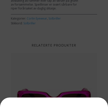
avskalling av rammer eller tap av skruer på grunn
av forsømmelse. Speillinser er svært sårbare for
riper forårsaket av daglig slitasje.
Kategorier:
Corlin Eyewear
,
Solbriller
Stikkord:
Solbriller
RELATERTE PRODUKTER