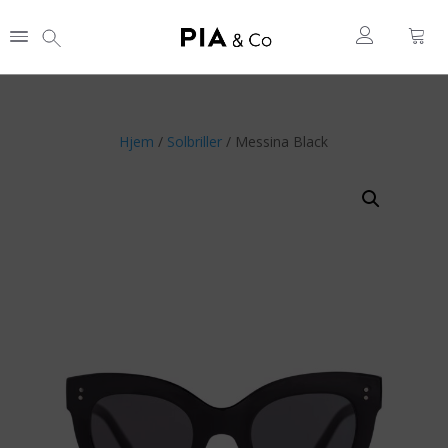
Hjem
/
Solbriller
/ Messina Black