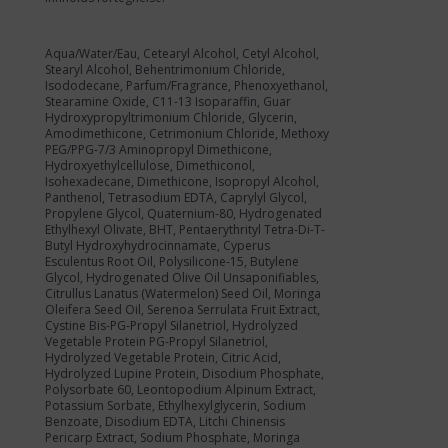
Aqua/Water/Eau, Cetearyl Alcohol, Cetyl Alcohol,
Stearyl Alcohol, Behentrimonium Chloride,
Isododecane, Parfum/Fragrance, Phenoxyethanol,
Stearamine Oxide, C11-13 Isoparaffin, Guar
Hydroxypropyltrimonium Chloride, Glycerin,
Amodimethicone, Cetrimonium Chloride, Methoxy
PEG/PPG-7/3 Aminopropyl Dimethicone,
Hydroxyethylcellulose, Dimethiconol,
Isohexadecane, Dimethicone, Isopropyl Alcohol,
Panthenol, Tetrasodium EDTA, Caprylyl Glycol,
Propylene Glycol, Quaternium-80, Hydrogenated
Ethylhexyl Olivate, BHT, Pentaerythrityl Tetra-Di-T-
Butyl Hydroxyhydrocinnamate, Cyperus
Esculentus Root Oil, Polysilicone-15, Butylene
Glycol, Hydrogenated Olive Oil Unsaponifiables,
Citrullus Lanatus (Watermelon) Seed Oil, Moringa
Oleifera Seed Oil, Serenoa Serrulata Fruit Extract,
Cystine Bis-PG-Propyl Silanetriol, Hydrolyzed
Vegetable Protein PG-Propyl Silanetriol,
Hydrolyzed Vegetable Protein, Citric Acid,
Hydrolyzed Lupine Protein, Disodium Phosphate,
Polysorbate 60, Leontopodium Alpinum Extract,
Potassium Sorbate, Ethylhexylglycerin, Sodium
Benzoate, Disodium EDTA, Litchi Chinensis
Pericarp Extract, Sodium Phosphate, Moringa