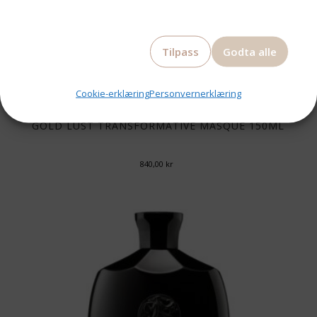
Tilpass
Godta alle
Cookie-erklæring
Personvernerklæring
ORIBE
GOLD LUST TRANSFORMATIVE MASQUE 150ML
840,00
kr