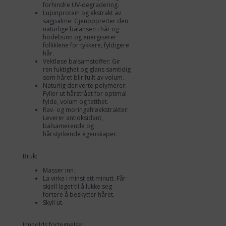
forhindre UV-degradering.
Lupinprotein og ekstrakt av
sagpalme: Gjenoppretter den
naturlige balansen i hår og
hodebunn og energiserer
folliklene for tykkere, fyldigere
hår.
Vektløse balsamstoffer: Gir
ren fuktighet og glans samtidig
som håret blir fullt av volum.
Naturlig deriverte polymerer:
Fyller ut hårstrået for optimal
fylde, volum og tetthet.
Rav- og moringafrøekstrakter:
Leverer antioksidant,
balsamerende og
hårstyrkende egenskaper.
Bruk:
Masser inn.
La virke i minst ett minutt. Får
skjell laget til å lukke seg
fortere å beskytter håret.
Skyll ut.
Innholds fortegnelse: