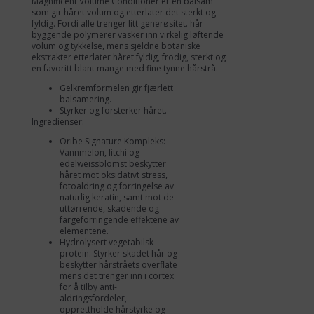
Magnificent Volume Conditioner er en balsam
som gir håret volum og etterlater det sterkt og
fyldig. Fordi alle trenger litt generøsitet. hår
byggende polymerer vasker inn virkelig løftende
volum og tykkelse, mens sjeldne botaniske
ekstrakter etterlater håret fyldig, frodig, sterkt og
en favoritt blant mange med fine tynne hårstrå.
Gelkremformelen gir fjærlett
balsamering.
Styrker og forsterker håret.
Ingredienser:
Oribe Signature Kompleks:
Vannmelon, litchi og
edelweissblomst beskytter
håret mot oksidativt stress,
fotoaldring og forringelse av
naturlig keratin, samt mot de
uttørrende, skadende og
fargeforringende effektene av
elementene.
Hydrolysert vegetabilsk
protein: Styrker skadet hår og
beskytter hårstråets overflate
mens det trenger inn i cortex
for å tilby anti-
aldringsfordeler,
opprettholde hårstyrke og