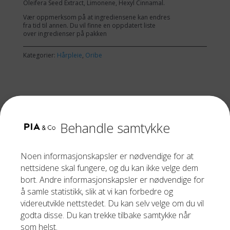
Oleifera Seed Extract, Limonene, Hexyl Cinnamal.
Vær oppmerksom på at ingrediensene kan endres
fra tid til annen. Du vil finne en oppdatert liste
over ingredienser på pakken
Kategorier:
Hårpleie
,
Oribe
RELATERTE PRODUKTER
Behandle samtykke
Noen informasjonskapsler er nødvendige for at
nettsidene skal fungere, og du kan ikke velge dem
bort. Andre informasjonskapsler er nødvendige for
å samle statistikk, slik at vi kan forbedre og
videreutvikle nettstedet. Du kan selv velge om du vil
godta disse. Du kan trekke tilbake samtykke når
som helst.