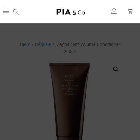
Hjem
/
Hårpleie
/ Magnificent Volume Conditioner
200ml