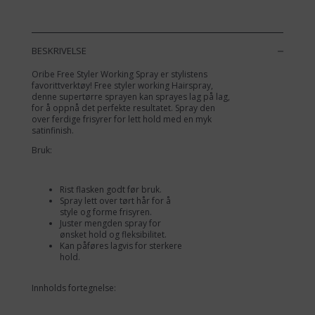
Spray
300ml
antall
BESKRIVELSE
Oribe Free Styler Working Spray er stylistens
favorittverktøy! Free styler working Hairspray,
denne supertørre sprayen kan sprayes lag på lag,
for å oppnå det perfekte resultatet. Spray den
over ferdige frisyrer for lett hold med en myk
satinfinish.
Bruk:
Rist flasken godt før bruk.
Spray lett over tørt hår for å
style og forme frisyren.
Juster mengden spray for
ønsket hold og fleksibilitet.
Kan påføres lagvis for sterkere
hold.
Innholds fortegnelse: