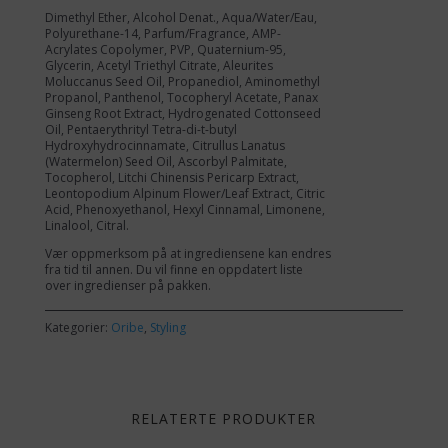
Dimethyl Ether, Alcohol Denat., Aqua/Water/Eau,
Polyurethane-14, Parfum/Fragrance, AMP-
Acrylates Copolymer, PVP, Quaternium-95,
Glycerin, Acetyl Triethyl Citrate, Aleurites
Moluccanus Seed Oil, Propanediol, Aminomethyl
Propanol, Panthenol, Tocopheryl Acetate, Panax
Ginseng Root Extract, Hydrogenated Cottonseed
Oil, Pentaerythrityl Tetra-di-t-butyl
Hydroxyhydrocinnamate, Citrullus Lanatus
(Watermelon) Seed Oil, Ascorbyl Palmitate,
Tocopherol, Litchi Chinensis Pericarp Extract,
Leontopodium Alpinum Flower/Leaf Extract, Citric
Acid, Phenoxyethanol, Hexyl Cinnamal, Limonene,
Linalool, Citral.
Vær oppmerksom på at ingrediensene kan endres
fra tid til annen. Du vil finne en oppdatert liste
over ingredienser på pakken.
Kategorier:
Oribe
,
Styling
RELATERTE PRODUKTER