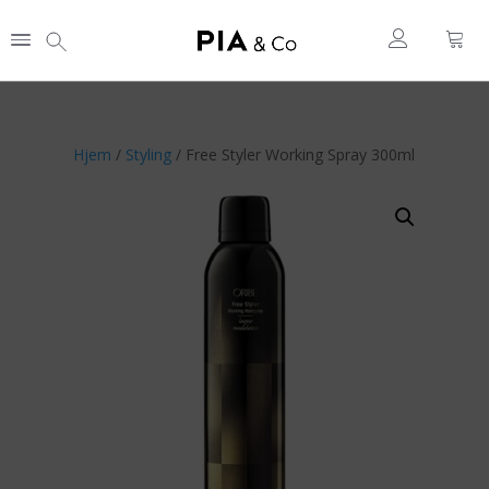
Hjem
/
Styling
/ Free Styler Working Spray 300ml