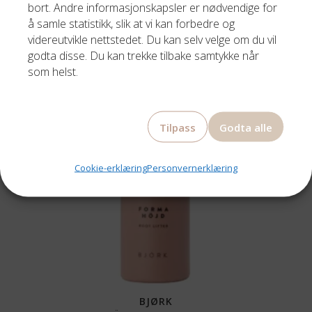
580,00
kr
bort. Andre informasjonskapsler er nødvendige for
å samle statistikk, slik at vi kan forbedre og
videreutvikle nettstedet. Du kan selv velge om du vil
godta disse. Du kan trekke tilbake samtykke når
som helst.
Tilpass
Godta alle
Cookie-erklæring
Personvernerklæring
BJØRK