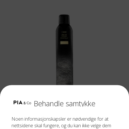
Behandle samtykke
ORIBE
GOLD LUST DRY SHAMPOO 300 ML
Noen informasjonskapsler er nødvendige for at
nettsidene skal fungere, og du kan ikke velge dem