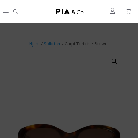
Hjem
/
Solbriller
/ Carpi Tortoise Brown