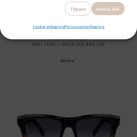
Tilpass
Godta alle
Cookie-erklæring
Personvernerklæring
OTRA EYEWEAR
INDI TORT / GOLD SOLBRILLER
889,00
kr