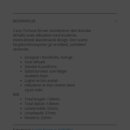
antall
BESKRIVELSE
Carpi Tortoise Brown kombinerer den ikoniske
60-talls ovale silhuetten med moderne,
minimalistisk skandinavisk design. Den svarte-
fargekombinasjonen gir et tidløst, sofistikert
utseende.
Designet i Stockholm, Sverige.
Oval silhuett.
Standard passform.
Subtil kurvatur som følger
ansiktets linjer.
Lagret av bio-acetat.
Inkluderer et etui i imitert skinn
og en eske.
Mål:
Total lengde: 139mm.
Total dybde: 140mm.
Linsebredde: 52mm.
Linsehøyde: 37mm.
Nesebro: 22mm.
Kategorier:
Corlin Eyewear
,
Solbriller