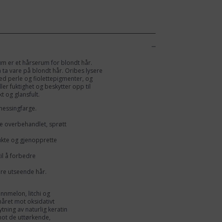
um er et hårserum for blondt hår.
 å ta vare på blondt hår. Oribes lysere
ed perle og fiolettepigmenter, og
ler fuktighet og beskytter opp til
t og glansfult.
messingfarge.
ke overbehandlet, sprøtt
 fukte og gjenopprette
til å forbedre
re utseende hår.
nnmelon, litchi og
året mot oksidativt
tning av naturlig keratin
ot de uttørkende,