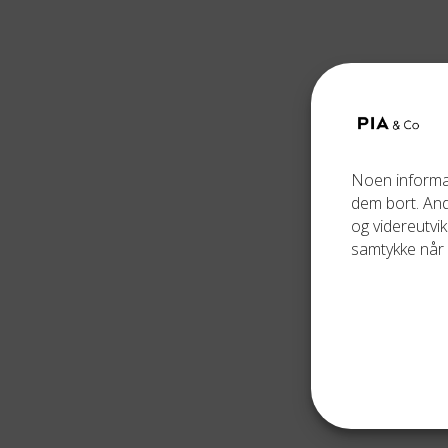
Noen informas
dem bort. Andr
og videreutvik
samtykke når 