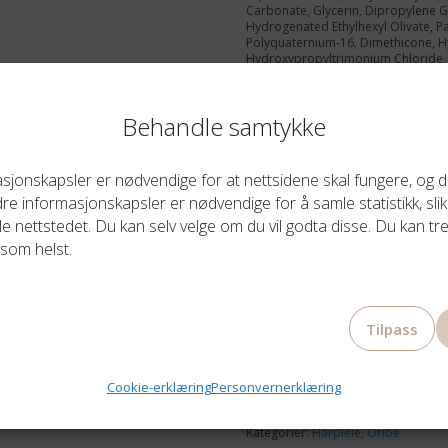
Carbonate, Glycerin, Dipropylene Gly
Hydrogenated Ethylhexyl Olivate, Pa
Polyquaternium-16, Dimethicone, 
Hydroxypropyltrimonium Chloride,
Citrus Limon (Lemon) Peel Extract, 
EDTA, Lauryl Glucoside, Hydrolyzed 
Behenate, Salvia Hispanica Seed Ext
Behandle samtykke
Recutita (Matricaria) Flower Extract,
Glucoside, Xylitol, Butylene Glycol, 
Extract, Citric Acid, Quaternium-95,
Glycolic Acid, Ethyl Oleate, Lactic
jonskapsler er nødvendige for at nettsidene skal fungere, og du
Flower, Hydrogenated Olive Oil Un
e informasjonskapsler er nødvendige for å samle statistikk, slik
Root Ferment Filtrate, Sodium Hyal
Phosphate, Benzyl Alcohol, Citrullu
le nettstedet. Du kan selv velge om du vil godta disse. Du kan tre
Oryza Sativa (Rice) Bran Extract, Pot
som helst.
Extract, Caprylic Acid, Tocopherol, P
Hydroxyhydrocinnamate, Lavandula 
Extract, Opuntia Tuna Fruit Extract, 
Helianthus Annuus (Sunflower) Extr
Tin Oxide, BHT, Rosmarinus Officinal
Tilpass
Aminomethyl Propanol, Hexyl Cinnam
(Titanium Dioxide), CI 60730 (Ext. Vio
Vær oppmerksom på at ingrediensene
Cookie-erklæring
Personvernerklæring
finne en oppdatert liste over ingre
Kategorier:
Hårpleie
,
Oribe