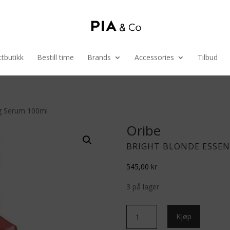
tbutikk
Bestill time
Brands
Accessories
Tilbud
ng Serum 100ml
Oribe
BRIGHT BLONDE ESSEN
545,00
kr
3 på lager
Bright
Kjøp
Blonde