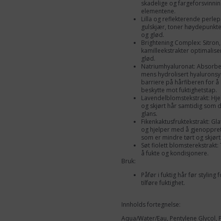
skadelige og fargeforsvinnin
elementene.
Lilla og reflekterende perle
gulskjær, toner høydepunkter
og glød.
Brightening Complex: Sitron,
kamilleekstrakter optimaliser
glød.
Natriumhyaluronat: Absorbere
mens hydrolisert hyaluronsy
barriere på hårfiberen for å 
beskytte mot fuktighetstap.
Lavendelblomstekstrakt: Hj
og skjørt hår samtidig som de
glans.
Fikenkaktusfruktekstrakt: Gla
og hjelper med å gjenopprette
som er mindre tørt og skjørt
Søt fiolett blomsterekstrakt: 
å fukte og kondisjonere.
Bruk:
Påfør i fuktig hår før styling 
tilføre fuktighet.
Innholds fortegnelse:
Aqua/Water/Eau, Pentylene Glycol, 