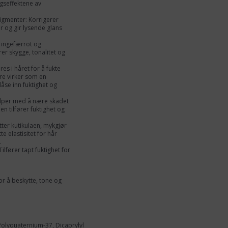
gseffektene av
pigmenter: Korrigerer
 og gir lysende glans
 ingefærrot og
er skygge, tonalitet og
s i håret for å fukte
re virker som en
låse inn fuktighet og
elper med å nære skadet
n tilfører fuktighet og
tter kutikulaen, mykgjør
 elastisitet for hår
.
Tilfører tapt fuktighet for
for å beskytte, tone og
Polyquaternium-37, Dicaprylyl