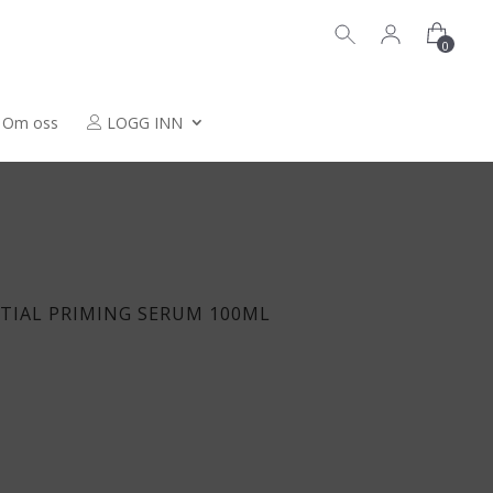
0
Om oss
LOGG INN
TIAL PRIMING SERUM 100ML