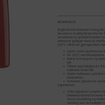
Essential
Priming
Serum
100ml
BESKRIVELSE
antall
Bright Blonde Essential Priming Ser
Serumet er et viktig første trinn for
serumtoner er spesielt formulert m
eliminerer gulskjær mens du etterfyl
232°C. Håret blir gjenopprettet, myk
Lysner, toner og eliminerer 
Gir 232°C varmebeskyttelse.
Bidrar til å reparere og styr
hår.
Tilfører tapt fuktighet for å
mykheten til tørt hår.
Glatter kutikulaen og bidrar 
elastisiteten.
Forbedrer glansen for sunne
Ingredienser:
Oribe Signature Complex: Va
Edelweiss-blomst forsvarer h
stress, fotoaldring og nedbry
samtidig som de beskytter m