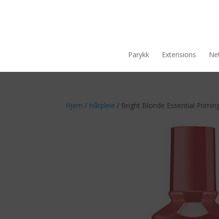
Parykk
Extensions
Net
Hjem
/
Hårpleie
/ Bright Blonde Essential Primi