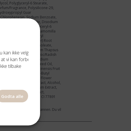
col, Polyglyceryl-6 Stearate,
rfum/Fragrance, Polysilicone-29,
Hydroxypropyl Guar
 Chlorphenesin, Sodium Benzoate,
Synthetic Fluorphlogopite, Disodium
Hyaluronic Acid, Polyglyceryl-6
ract, Sorbitan Oleate, Chamomilla
 Trehalose, Caprylyl/Capryl
Zingiber Officinale (Ginger) Root
 Phenoxyethanol, Ethyl Linoleate,
 Acid, Hydrolyzed Verbascum Thapsus
 kan ikke velge
saponifiables, Leuconostoc/Radish
 at vi kan forbedre
uronate, Propanediol, Sodium
s Lanatus (Watermelon) Seed Oil,
kke tilbake
assium Sorbate, Litchi Chinensis Fruit
entaerythrityl Tetra-Di-T-Butyl
Angustifolia (Lavender) Flower
Viola Odorata Flower Extract, Alcohol,
act, Leontopodium Alpinum Extract,
is (Rosemary) Leaf Extract,
Godta alle
al, Limonene, Linalool, CI 77891
let 2).
 kan endres fra tid til annen. Du vil
dienser på pakken