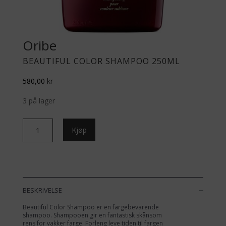
Oribe
BEAUTIFUL COLOR SHAMPOO 250ML
580,00
kr
3 på lager
Beautiful
Kjøp
Color
Shampoo
250ml
antall
BESKRIVELSE
Beautiful Color Shampoo er en fargebevarende
shampoo. Shampooen gir en fantastisk skånsom
rens for vakker farge. Forleng leve tiden til fargen