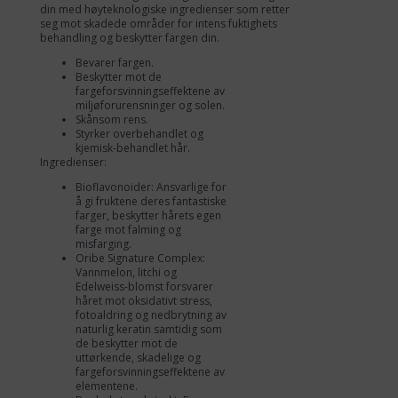
din med høyteknologiske ingredienser som retter
seg mot skadede områder for intens fuktighets
behandling og beskytter fargen din.
Bevarer fargen.
Beskytter mot de
fargeforsvinningseffektene av
miljøforurensninger og solen.
Skånsom rens.
Styrker overbehandlet og
kjemisk-behandlet hår.
Ingredienser:
Bioflavonoider: Ansvarlige for
å gi fruktene deres fantastiske
farger, beskytter hårets egen
farge mot falming og
misfarging.
Oribe Signature Complex:
Vannmelon, litchi og
Edelweiss-blomst forsvarer
håret mot oksidativt stress,
fotoaldring og nedbrytning av
naturlig keratin samtidig som
de beskytter mot de
uttørkende, skadelige og
fargeforsvinningseffektene av
elementene.