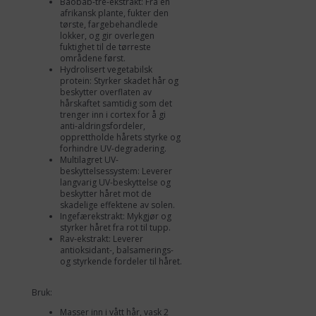
Baobab-tre-ekstrakt: Fra en
afrikansk plante, fukter den
tørste, fargebehandlede
lokker, og gir overlegen
fuktighet til de tørreste
områdene først.
Hydrolisert vegetabilsk
protein: Styrker skadet hår og
beskytter overflaten av
hårskaftet samtidig som det
trenger inn i cortex for å gi
anti-aldringsfordeler,
opprettholde hårets styrke og
forhindre UV-degradering.
Multilagret UV-
beskyttelsessystem: Leverer
langvarig UV-beskyttelse og
beskytter håret mot de
skadelige effektene av solen.
Ingefærekstrakt: Mykgjør og
styrker håret fra rot til tupp.
Rav-ekstrakt: Leverer
antioksidant-, balsamerings-
og styrkende fordeler til håret.
Bruk:
Masser inn i vått hår, vask 2