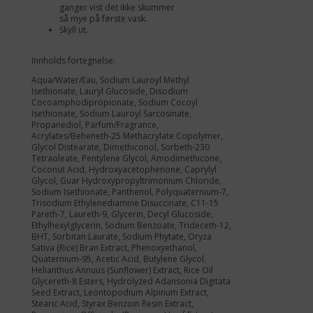
ganger vist det ikke skummer
så mye på første vask.
Skyll ut.
Innholds fortegnelse:
Aqua/Water/Eau, Sodium Lauroyl Methyl
Isethionate, Lauryl Glucoside, Disodium
Cocoamphodipropionate, Sodium Cocoyl
Isethionate, Sodium Lauroyl Sarcosinate,
Propanediol, Parfum/Fragrance,
Acrylates/Beheneth-25 Methacrylate Copolymer,
Glycol Distearate, Dimethiconol, Sorbeth-230
Tetraoleate, Pentylene Glycol, Amodimethicone,
Coconut Acid, Hydroxyacetophenone, Caprylyl
Glycol, Guar Hydroxypropyltrimonium Chloride,
Sodium Isethionate, Panthenol, Polyquaternium-7,
Trisodium Ethylenediamine Disuccinate, C11-15
Pareth-7, Laureth-9, Glycerin, Decyl Glucoside,
Ethylhexylglycerin, Sodium Benzoate, Trideceth-12,
BHT, Sorbitan Laurate, Sodium Phytate, Oryza
Sativa (Rice) Bran Extract, Phenoxyethanol,
Quaternium-95, Acetic Acid, Butylene Glycol,
Helianthus Annuus (Sunflower) Extract, Rice Oil
Glycereth-8 Esters, Hydrolyzed Adansonia Digitata
Seed Extract, Leontopodium Alpinum Extract,
Stearic Acid, Styrax Benzoin Resin Extract,