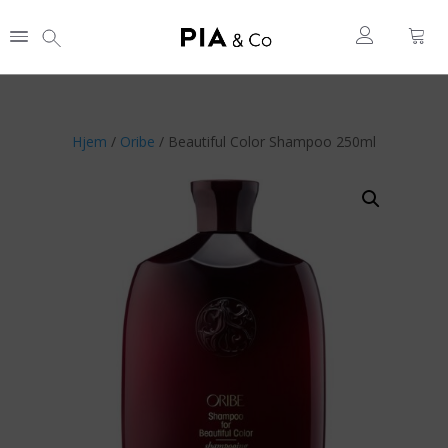
Hjem
/
Oribe
/ Beautiful Color Shampoo 250ml