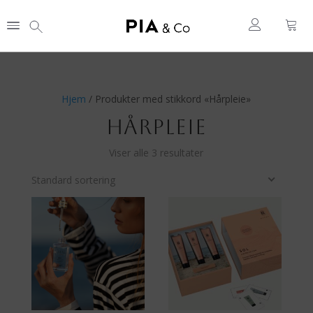
Hjem
/ Produkter med stikkord «Hårpleie»
HÅRPLEIE
Viser alle 3 resultater
Standard sortering