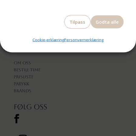
Tilpass
Godta alle
Cookie-erklæring
Personvernerklæring
Om oss
Bestill time
Prisliste
Parykk
Brands
Følg oss