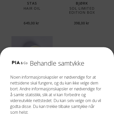
STAS
BJØRK
HAIR OIL
SOL LIMITED
EDITION BOX
649,00
kr
398,00
kr
Behandle samtykke
Noen informasjonskapsler er nødvendige for at
STAS
nettsidene skal fungere, og du kan ikke velge dem
WORK OUT MASK
bort. Andre informasjonskapsler er nødvendige for
150 ML
å samle statistikk, slik at vi kan forbedre og
videreutvikle nettstedet. Du kan selv velge om du vil
649,00
kr
godta disse. Du kan trekke tilbake samtykke når
som helst.