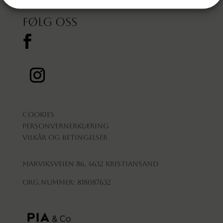
Følg oss
Cookies
Personvernerklæring
Vilkår og betingelser
Marviksveien 86, 4632 Kristiansand
Org.nummer: 818087632