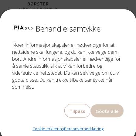
BØRSTER
MEDIUM TURTLE
BRUSH
Opprinnelig
Nåværende
Behandle samtykke
759,00
kr
659,00
kr
pris
pris
var:
er:
Noen informasjonskapsler er nødvendige for at
759,00 kr.
659,00 kr.
nettsidene skal fungere, og du kan ikke velge dem
bort. Andre informasjonskapsler er nødvendige for
å samle statistikk, slik at vi kan forbedre og
videreutvikle nettstedet. Du kan selv velge om du vil
godta disse. Du kan trekke tilbake samtykke når
som helst.
Om oss
Tilpass
Godta alle
Bestill time
Prisliste
Parykk
Cookie-erklæring
Personvernerklæring
Brands