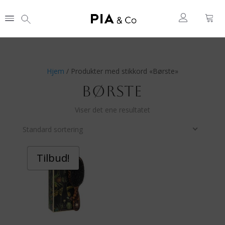
Hjem
/ Produkter med stikkord «Børste»
BØRSTE
Viser det ene resultatet
Standard sortering
Tilbud!