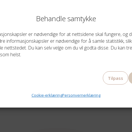
Behandle samtykke
Husk meg
Glemt passord?
jonskapsler er nødvendige for at nettsidene skal fungere, og du
e informasjonskapsler er nødvendige for å samle statistikk, slik
Logg Inn
le nettstedet. Du kan selv velge om du vil godta disse. Du kan tre
som helst.
Tilpass
Cookie-erklæring
Personvernerklæring