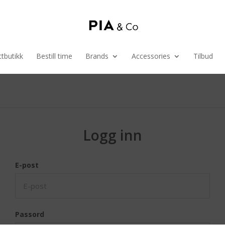
tbutikk
Bestill time
Brands
Accessories
Tilbud
Logg inn
E-post
Passord