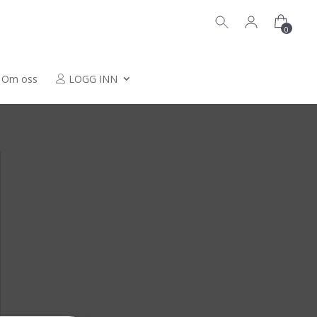
0
Om oss
LOGG INN