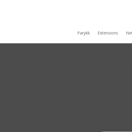
Parykk
Extensions
Net